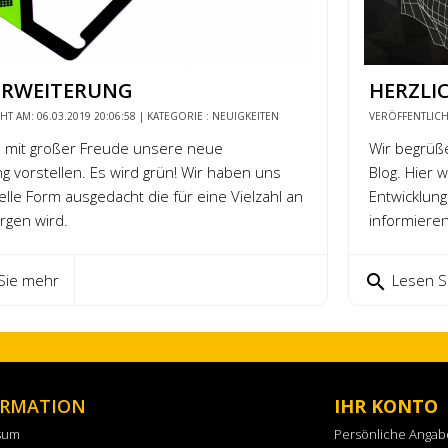
-ERWEITERUNG
HERZLI
T AM: 06.03.2019 20:06:58 | KATEGORIE :
NEUIGKEITEN
VERÖFFENTLICHT
n mit großer Freude unsere neue
Wir begrüße
g vorstellen. Es wird grün! Wir haben uns
Blog. Hier 
elle Form ausgedacht die für eine Vielzahl an
Entwicklung
rgen wird.
informieren
search
Sie mehr
Lesen S
ORMATION
IHR KONTO
sum
Persönliche Anga